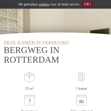
OK!
We gebruiken
cookies
voor de beste service
DEZE KAMER IS VERHUURD
BERGWEG IN
ROTTERDAM
2
25 m
1 kamer
∞
?