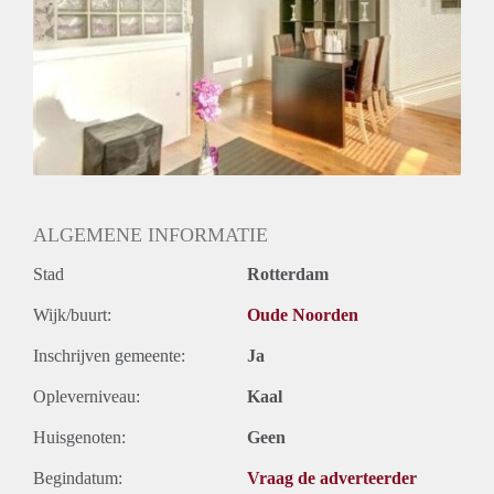
Huurtermijn
Onbepaalde termijn
Oplevering
Gestoffeerd
ALGEMENE INFORMATIE
Stad
Rotterdam
Wijk/buurt:
Oude Noorden
Inschrijven gemeente:
Ja
Opleverniveau:
Kaal
Huisgenoten:
Geen
Begindatum:
Vraag de adverteerder