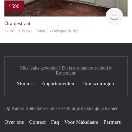
590
€
rent
Oranjestraat
2
24 m
· 1 kamer · Vanaf ? - Onbepaalde tijd
Niks leuks gevonden? Dit is ons andere aanbod in
Rotterdam:
Studio's
Appartementen
Huurwoningen
Op Kamer Rotterdam vind en verhuur je makkelijk je Kamer
Over ons
Contact
Faq
Voor Makelaars
Partners