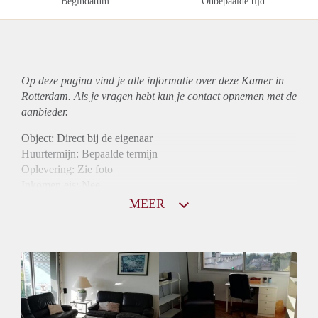
Begindatum
Onbepaalde tijd
Op deze pagina vind je alle informatie over deze Kamer in
Rotterdam. Als je vragen hebt kun je contact opnemen met de
aanbieder.
Object: Direct bij de eigenaar
Huurtermijn: Bepaalde termijn
Oplevering: Zie foto
Inkomen eis: Nee
Borg: 1 maand
MEER
Bemiddeling kosten: Nee
Internet: Ja
Gedeelde keuken: Ja
Gedeelde Douche: Ja
Gedeelde woonkamer: Ja
Huisgenoten: Ja
Geslacht huisgenoten: Gemengd