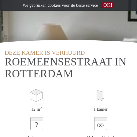
OK!
We gebruiken
cookies
voor de beste service
DEZE KAMER IS VERHUURD
ROEMEENSESTRAAT IN
ROTTERDAM
2
12 m
1 kamer
∞
?