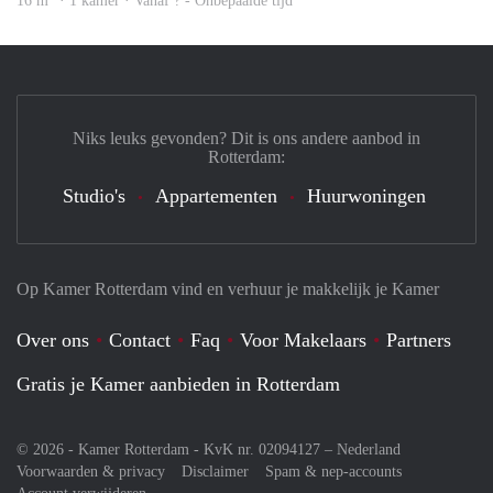
16 m
· 1 kamer · Vanaf ? - Onbepaalde tijd
Niks leuks gevonden? Dit is ons andere aanbod in
Rotterdam:
Studio's
Appartementen
Huurwoningen
Op Kamer Rotterdam vind en verhuur je makkelijk je Kamer
Over ons
Contact
Faq
Voor Makelaars
Partners
Gratis je Kamer aanbieden in Rotterdam
© 2026 - Kamer Rotterdam - KvK nr. 02094127 –
Nederland
Voorwaarden & privacy
Disclaimer
Spam & nep-accounts