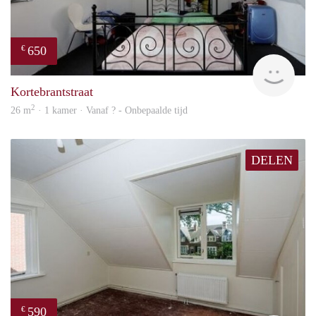
650
€
rent
Kortebrantstraat
2
26 m
· 1 kamer · Vanaf ? - Onbepaalde tijd
DELEN
590
€