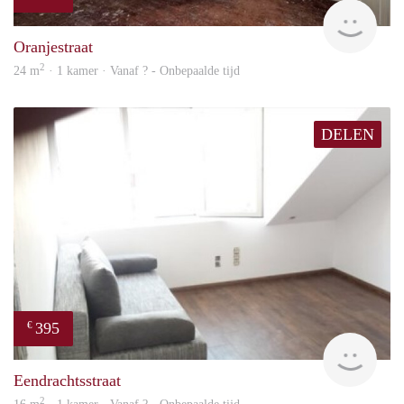
rent
Oranjestraat
2
24 m
· 1 kamer · Vanaf ? - Onbepaalde tijd
DELEN
395
€
finde
Eendrachtsstraat
2