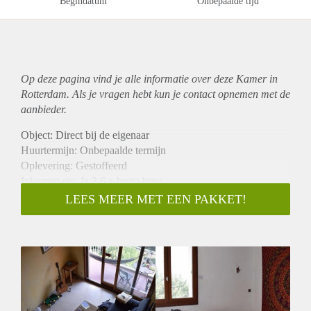
Begindatum
Onbepaalde tijd
Op deze pagina vind je alle informatie over deze Kamer in
Rotterdam. Als je vragen hebt kun je contact opnemen met de
aanbieder.
Object: Direct bij de eigenaar
Huurtermijn: Onbepaalde termijn
Oplevering: Gestoffeerd
Inkomen eis: Ja 2,6 x bruto huur
Garantiestelling mogelijk: Ja
LEES MEER MET EEN PAKKET!
Borg: 1 maand
Bemiddeling kosten: Nee
Internet: Ja
Gedeelde keuken: Nee
Gedeelde Douche: Nee
Gedeelde woonkamer: Nee
Huisgenoten: Nee