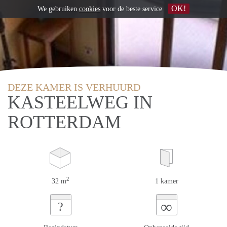
OK!
We gebruiken
cookies
voor de beste service
DEZE KAMER IS VERHUURD
KASTEELWEG IN
ROTTERDAM
2
32 m
1 kamer
∞
?