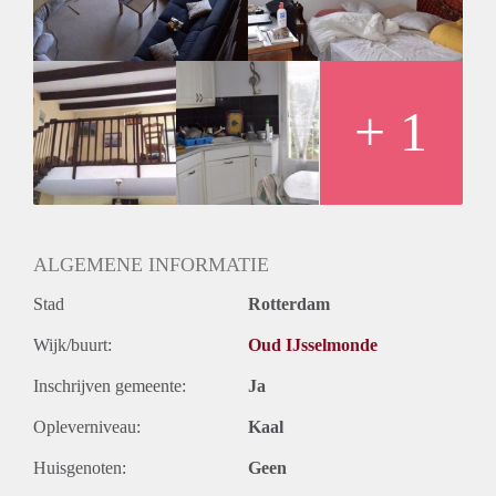
Geslacht huisgenoten: N.v.t.
+ 1
ALGEMENE INFORMATIE
Stad
Rotterdam
Wijk/buurt:
Oud IJsselmonde
Inschrijven gemeente:
Ja
Opleverniveau:
Kaal
Huisgenoten:
Geen