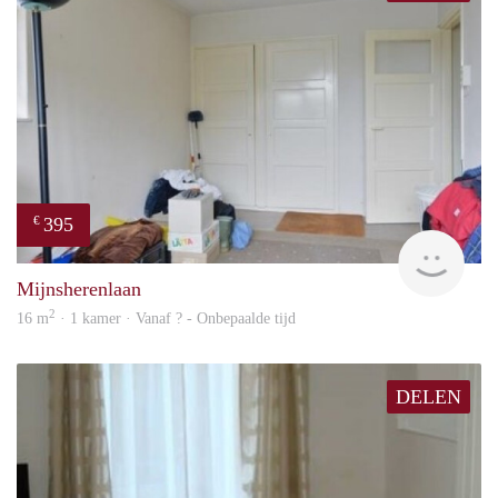
395
€
finde
Mijnsherenlaan
2
16 m
· 1 kamer · Vanaf ? - Onbepaalde tijd
DELEN