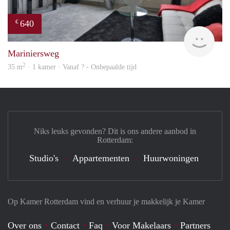
640
€
Woni
Mariniersweg
2
35 m
· 1 kamer · Vanaf ? - Onbepaalde tijd
Niks leuks gevonden? Dit is ons andere aanbod in
Rotterdam:
Studio's
Appartementen
Huurwoningen
Op Kamer Rotterdam vind en verhuur je makkelijk je Kamer
Over ons
Contact
Faq
Voor Makelaars
Partners