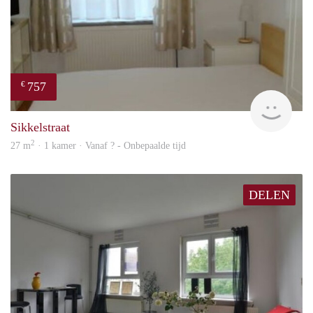
757
€
Woni
Sikkelstraat
2
27 m
· 1 kamer · Vanaf ? - Onbepaalde tijd
DELEN