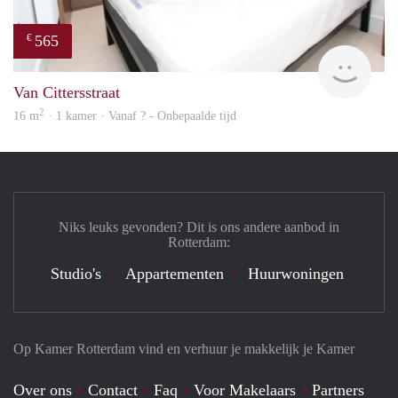
565
€
finde
Van Cittersstraat
2
16 m
· 1 kamer · Vanaf ? - Onbepaalde tijd
Niks leuks gevonden? Dit is ons andere aanbod in
Rotterdam:
Studio's
Appartementen
Huurwoningen
Op Kamer Rotterdam vind en verhuur je makkelijk je Kamer
Over ons
Contact
Faq
Voor Makelaars
Partners