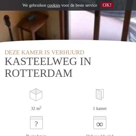
OK!
We gebruiken
cookies
voor de beste service
DEZE KAMER IS VERHUURD
KASTEELWEG IN
ROTTERDAM
2
32 m
1 kamer
∞
?