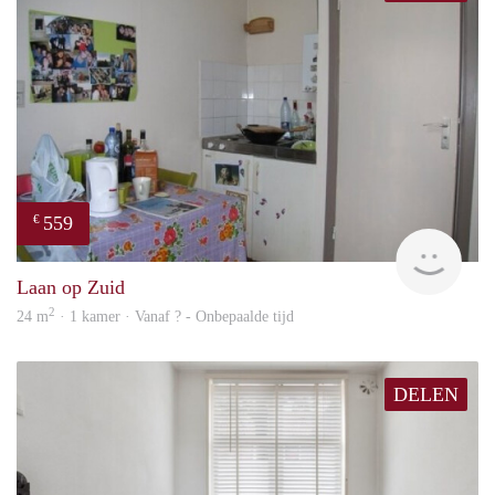
559
€
finde
Laan op Zuid
2
24 m
· 1 kamer · Vanaf ? - Onbepaalde tijd
DELEN