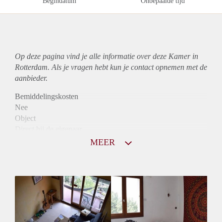
Begindatum
Onbepaalde tijd
Op deze pagina vind je alle informatie over deze Kamer in
Rotterdam. Als je vragen hebt kun je contact opnemen met de
aanbieder.
Bemiddelingskosten
Nee
Object
Direct bij de eigenaar
Borg
MEER
815
Garantiestelling
Mogelijk
Huurtoeslag
Niet mogelijk
Inkomen eis
2,6 X De bruto huur