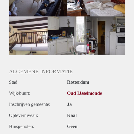
Huurtermijn
Onbepaalde termijn
Oplevering
Gestoffeerd
ALGEMENE INFORMATIE
Stad
Rotterdam
Wijk/buurt:
Oud IJsselmonde
Inschrijven gemeente:
Ja
Opleverniveau:
Kaal
Huisgenoten:
Geen