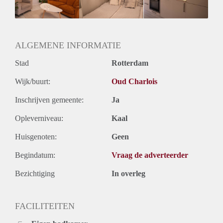
Onbepaalde termijn
Oplevering
Kaal
ALGEMENE INFORMATIE
Stad
Rotterdam
Wijk/buurt:
Oud Charlois
Inschrijven gemeente:
Ja
Opleverniveau:
Kaal
Huisgenoten:
Geen
Begindatum:
Vraag de adverteerder
Bezichtiging
In overleg
FACILITEITEN