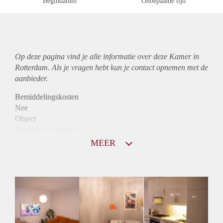
Begindatum
Onbepaalde tijd
Op deze pagina vind je alle informatie over deze Kamer in
Rotterdam. Als je vragen hebt kun je contact opnemen met de
aanbieder.
Bemiddelingskosten
Nee
Object
Direct bij de eigenaar
Borg
MEER
590
Garantiestelling
Niet mogelijk
Huurtoeslag
Mogelijk
Inkomen eis
Huurtermijn