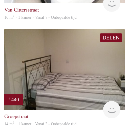
Van Cittersstraat
2
16 m
· 1 kamer · Vanaf ? - Onbepaalde tijd
DELEN
440
€
rent
Groepstraat
2
14 m
· 1 kamer · Vanaf ? - Onbepaalde tijd