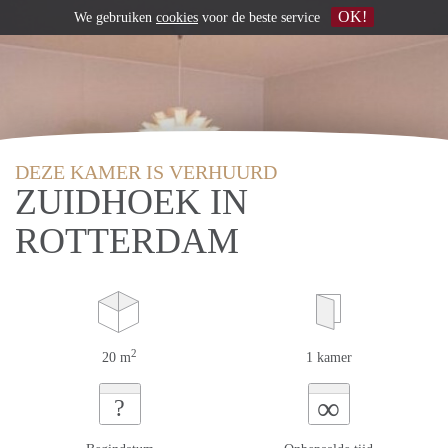
OK!
We gebruiken
cookies
voor de beste service
DEZE KAMER IS VERHUURD
ZUIDHOEK IN
ROTTERDAM
2
20 m
1 kamer
∞
?