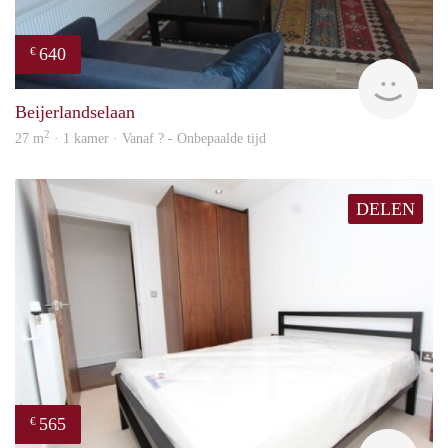
640
€
finde
Beijerlandselaan
2
27 m
· 1 kamer · Vanaf ? - Onbepaalde tijd
DELEN
565
€
rent