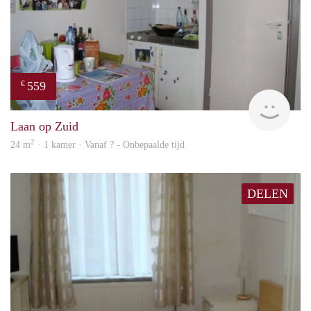
559
€
finde
Laan op Zuid
2
24 m
· 1 kamer · Vanaf ? - Onbepaalde tijd
DELEN