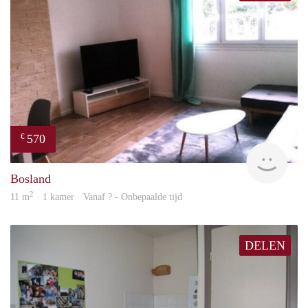
570
€
finde
Bosland
2
11 m
· 1 kamer · Vanaf ? - Onbepaalde tijd
DELEN