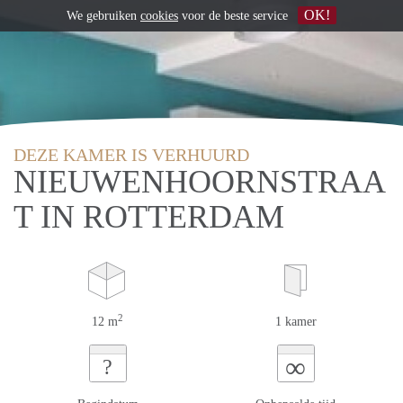
OK!
We gebruiken
cookies
voor de beste service
DEZE KAMER IS VERHUURD
NIEUWENHOORNSTRAA
T IN ROTTERDAM
2
12 m
1 kamer
∞
?