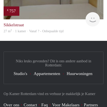
757
€
Woni
Sikkelstraat
2
27 m
· 1 kamer · Vanaf ? - Onbepaalde tijd
Niks leuks gevonden? Dit is ons andere aanbod in
Rotterdam:
Studio's
Appartementen
Huurwoningen
Op Kamer Rotterdam vind en verhuur je makkelijk je Kamer
Over ons
Contact
Faq
Voor Makelaars
Partners