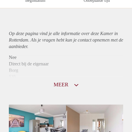
Begindatum
Onbepaalde tijd
Op deze pagina vind je alle informatie over deze Kamer in
Rotterdam. Als je vragen hebt kun je contact opnemen met de
aanbieder.
Nee
Direct bij de eigenaar
Borg
535
Garantiestelling
MEER
Niet mogelijk
Huurtoeslag
Niet mogelijk
Inkomen eis
N.V.T.
Huurtermijn
Onbepaalde termijn