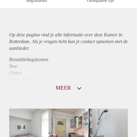
Begindatum
Onbepaalde tijd
Op deze pagina vind je alle informatie over deze Kamer in
Rotterdam. Als je vragen hebt kun je contact opnemen met de
aanbieder.
Bemiddelingskosten
Nee
Object
Direct bij de eigenaar
Borg
MEER
395
Garantiestelling
Niet mogelijk
Huurtoeslag
Niet mogelijk
Inkomen eis
N.V.T.