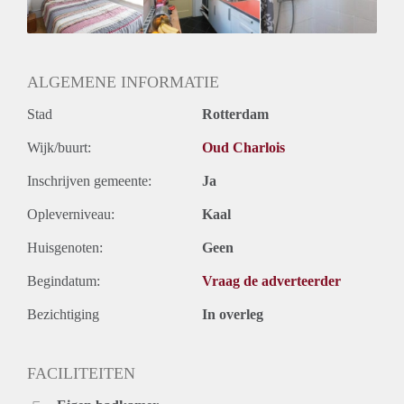
Huurtermijn
Onbepaalde termijn
Oplevering
Kaal
ALGEMENE INFORMATIE
Stad
Rotterdam
Wijk/buurt:
Oud Charlois
Inschrijven gemeente:
Ja
Opleverniveau:
Kaal
Huisgenoten:
Geen
Begindatum:
Vraag de adverteerder
Bezichtiging
In overleg
FACILITEITEN