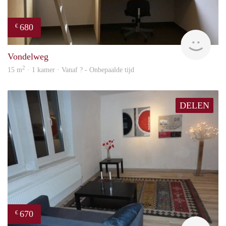
680
€
finde
Vondelweg
2
15 m
· 1 kamer · Vanaf ? - Onbepaalde tijd
DELEN
670
€
finde