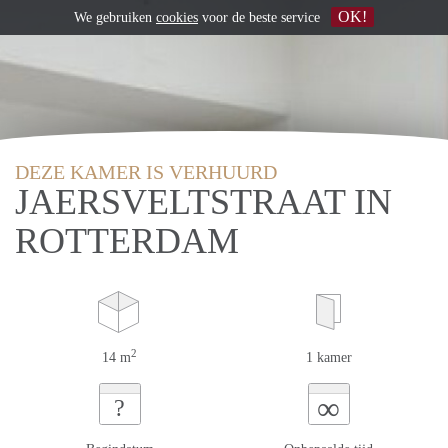
OK!
We gebruiken
cookies
voor de beste service
DEZE KAMER IS VERHUURD
JAERSVELTSTRAAT IN
ROTTERDAM
2
14 m
1 kamer
∞
?