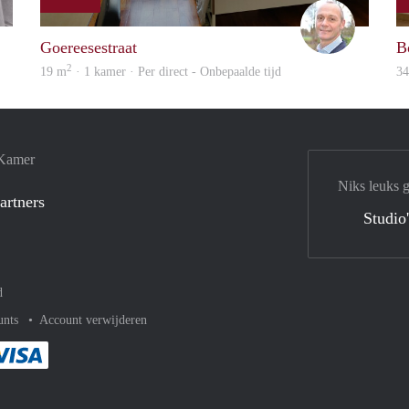
rent
J.A.
Goereesestraat
B
2
19 m
· 1 kamer · Per direct - Onbepaalde tijd
3
 Kamer
Niks leuks 
artners
Studio
d
unts
Account verwijderen
met Paypal
kelijk af met Mastercard
ent gemakkelijk af met Meastro
Je rekent gemakkelijk af met Visa