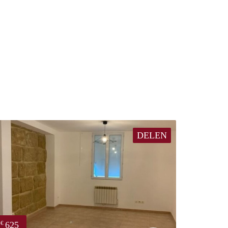
DELEN
625
€