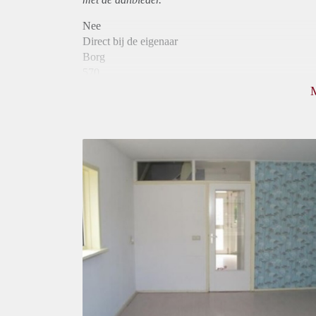
Nee
Direct bij de eigenaar
Borg
570
Garantiestelling
Mogelijk
Huurtoeslag
Mogelijk
Inkomen eis
2,5 X Maandhuur Bruto
Huurtermijn
Onbepaalde termijn
Oplevering
Gestoffeerd