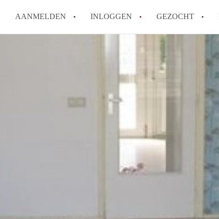
AANMELDEN
INLOGGEN
GEZOCHT
Moet ik mij inschrijven bij de
Rotterdam?
Hoe groot is de kans dat ik sn
Wat kost een studentenkamer g
In welke wijken van Rotterdam 
Hoe vind ik een kamer in Rott
Alle veelgestelde vragen