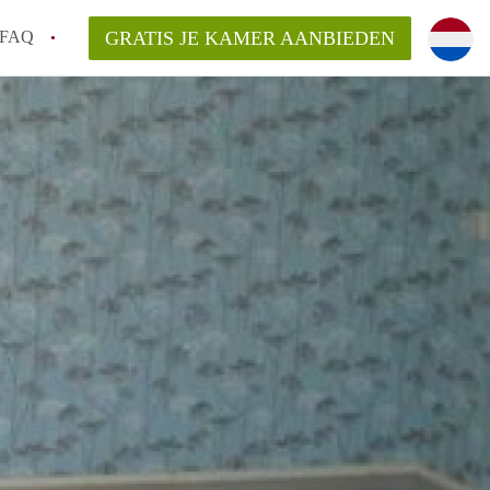
FAQ
GRATIS JE KAMER AANBIEDEN
 gemeente als ik een kamer huur in
el een kamer vind?
emiddeld in Rotterdam?
kan ik het beste wonen als student?
erdam?