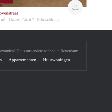
finder
ovenstraat
2
4 m
· 1 kamer · Vanaf ? - Onbepaalde tijd
gevonden? Dit is ons andere aanbod in Rotterdam:
's
Appartementen
Huurwoningen