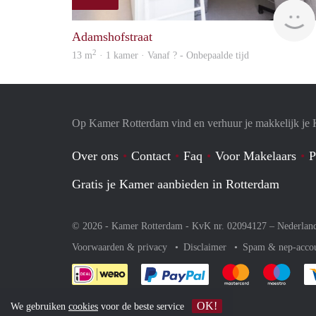
Adamshofstraat
2
13 m
· 1 kamer · Vanaf ? - Onbepaalde tijd
Op Kamer Rotterdam vind en verhuur je makkelijk je
Over ons
Contact
Faq
Voor Makelaars
P
Gratis je Kamer aanbieden in Rotterdam
© 2026 - Kamer Rotterdam - KvK nr. 02094127 –
Nederlan
Voorwaarden & privacy
Disclaimer
Spam & nep-acco
Je rekent gemakkelijk af 
Je rekent gemak
Je rek
OK!
We gebruiken
cookies
voor de beste service