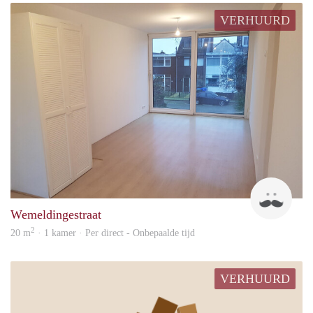
VERHUURD
Jan 
Wemeldingestraat
2
20 m
· 1 kamer · Per direct - Onbepaalde tijd
VERHUURD