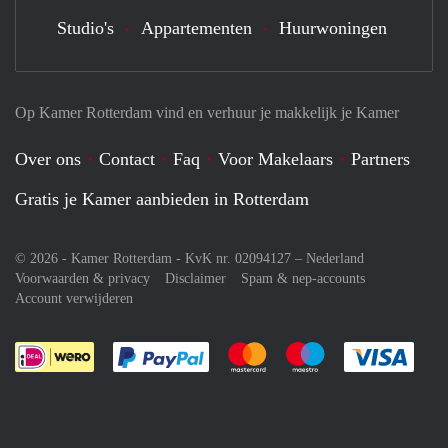
Studio's
Appartementen
Huurwoningen
Op Kamer Rotterdam vind en verhuur je makkelijk je Kamer
Over ons
Contact
Faq
Voor Makelaars
Partners
Gratis je Kamer aanbieden in Rotterdam
© 2026 - Kamer Rotterdam - KvK nr. 02094127 –
Nederland
Voorwaarden & privacy
Disclaimer
Spam & nep-accounts
Account verwijderen
Je rekent gemakkelijk af met Paypal
Je rekent gemakkelijk af met M
Je rekent gemakkelij
Je re