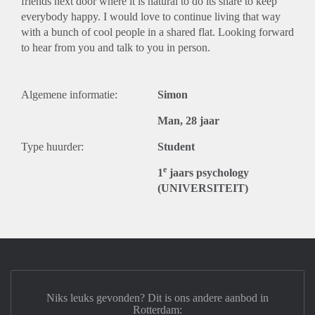
friends next door where it is natural to do its share to keep
everybody happy. I would love to continue living that way
with a bunch of cool people in a shared flat. Looking forward
to hear from you and talk to you in person.
Algemene informatie:
Simon
Man, 28 jaar
Type huurder:
Student
e
1
jaars psychology
(UNIVERSITEIT)
Niks leuks gevonden? Dit is ons andere aanbod in
Rotterdam: