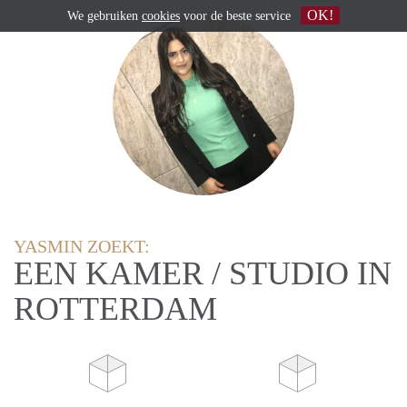
OK!
We gebruiken
cookies
voor de beste service
YASMIN ZOEKT:
EEN KAMER / STUDIO IN
ROTTERDAM