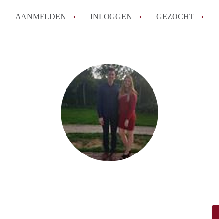
AANMELDEN
INLOGGEN
GEZOCHT
Moet ik mij inschrijven bij de
Rotterdam?
Hoe groot is de kans dat ik sn
Wat kost een studentenkamer g
In welke wijken van Rotterdam 
Hoe vind ik een kamer in Rott
Alle veelgestelde vragen