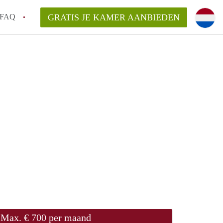
FAQ
GRATIS JE KAMER AANBIEDEN
 gemeente als ik een kamer huur in
el een kamer vind?
emiddeld in Rotterdam?
kan ik het beste wonen als student?
erdam?
Max. € 700 per maand