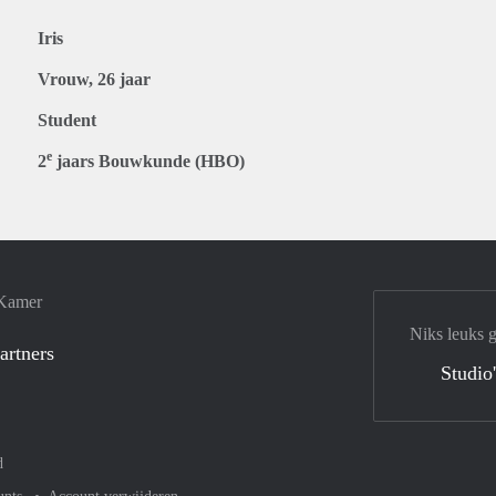
Iris
Vrouw, 26 jaar
Student
e
2
jaars Bouwkunde (HBO)
 Kamer
Niks leuks 
artners
Studio
d