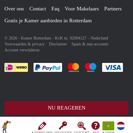
Over ons
Contact
Faq
Voor Makelaars
Partners
Gratis je Kamer aanbieden in Rotterdam
© 2026 - Kamer Rotterdam - KvK nr. 02094127 –
Nederland
Voorwaarden & privacy
Disclaimer
Spam & nep-accounts
Account verwijderen
Je rekent gemakkelijk af met Paypal
Je rekent gemakkelijk af met M
Je rekent gemakkelij
Je re
NU REAGEREN
+
AANMELDEN
INLOGGEN
GEZOCHT
FAQ
KAMER