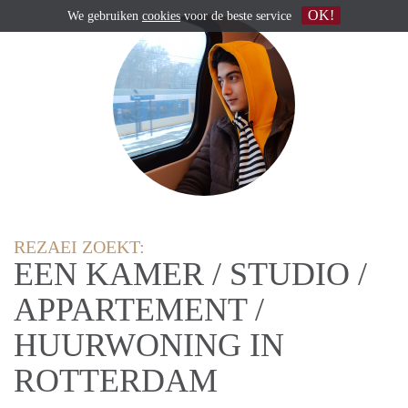
OK!
We gebruiken
cookies
voor de beste service
REZAEI ZOEKT:
EEN KAMER / STUDIO /
APPARTEMENT /
HUURWONING IN
ROTTERDAM