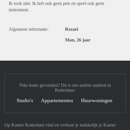
Ik rook niet. Ik heb ook geen pets en speel ook geen
instrument.
Algemene informatie:
Rezaei
Man, 26 jaar
Niks leuks gevonden? Dit is ons andere aanbod in
Rotterdam:
Studio's
Appartementen
Huurwoningen
Op Kamer Rotterdam vind en verhuur je makkelijk je Kamer