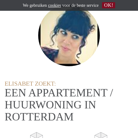
OK!
We gebruiken
cookies
voor de beste service
ELISABET ZOEKT:
EEN APPARTEMENT /
HUURWONING IN
ROTTERDAM