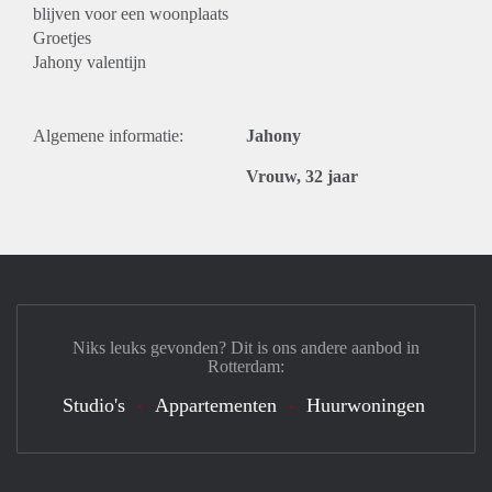
blijven voor een woonplaats
Groetjes
Jahony valentijn
Algemene informatie:
Jahony
Vrouw, 32 jaar
Niks leuks gevonden? Dit is ons andere aanbod in
Rotterdam:
Studio's
Appartementen
Huurwoningen