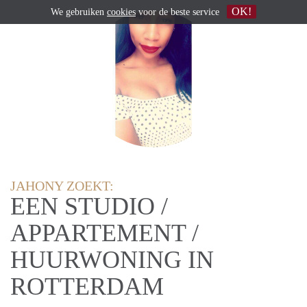
OK!
We gebruiken
cookies
voor de beste service
JAHONY ZOEKT:
EEN STUDIO /
APPARTEMENT /
HUURWONING IN
ROTTERDAM