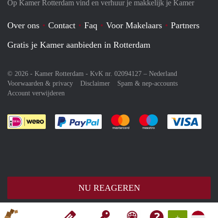
Op Kamer Rotterdam vind en verhuur je makkelijk je Kamer
Over ons
Contact
Faq
Voor Makelaars
Partners
Gratis je Kamer aanbieden in Rotterdam
© 2026 - Kamer Rotterdam - KvK nr. 02094127 –
Nederland
Voorwaarden & privacy
Disclaimer
Spam & nep-accounts
Account verwijderen
Je rekent gemakkelijk af met Paypal
Je rekent gemakkelijk af met M
Je rekent gemakkelij
Je re
NU REAGEREN
+