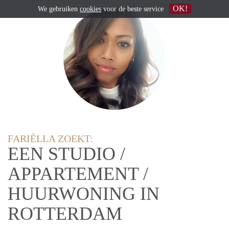
OK!
We gebruiken
cookies
voor de beste service
FARIËLLA ZOEKT:
EEN STUDIO /
APPARTEMENT /
HUURWONING IN
ROTTERDAM