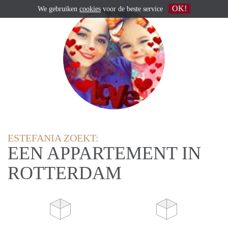
OK!
We gebruiken
cookies
voor de beste service
ESTEFANIA ZOEKT:
EEN APPARTEMENT IN
ROTTERDAM