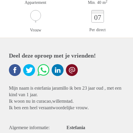
2
Appartement
Min. 40 m
07
Per direct
Vrouw
Deel deze oproep met je vrienden!
Mijn naam is estefania jaramillo ik ben 23 jaar oud , met een
kind van 1 jaar.
Ik woon nu in curacao,willemstad.
Ik ben een heel veraantwoordelijke vrouw.
Algemene informatie:
Estefania