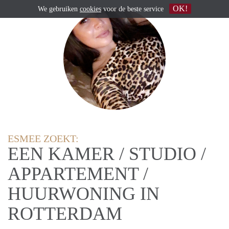
OK!
We gebruiken
cookies
voor de beste service
ESMEE ZOEKT:
EEN KAMER / STUDIO /
APPARTEMENT /
HUURWONING IN
ROTTERDAM