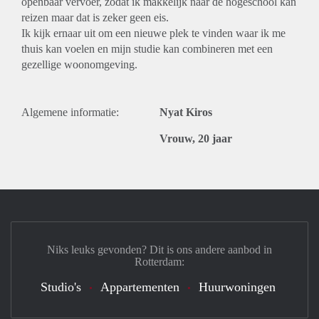
openbaar vervoer, zodat ik makkelijk naar de hogeschool kan
reizen maar dat is zeker geen eis.
Ik kijk ernaar uit om een nieuwe plek te vinden waar ik me
thuis kan voelen en mijn studie kan combineren met een
gezellige woonomgeving.
Algemene informatie:
Nyat Kiros
Vrouw, 20 jaar
Niks leuks gevonden? Dit is ons andere aanbod in
Rotterdam:
Studio's
Appartementen
Huurwoningen