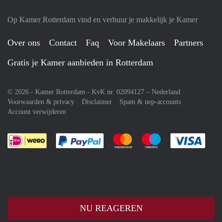
Op Kamer Rotterdam vind en verhuur je makkelijk je Kamer
Over ons
Contact
Faq
Voor Makelaars
Partners
Gratis je Kamer aanbieden in Rotterdam
© 2026 - Kamer Rotterdam - KvK nr. 02094127 –
Nederland
Voorwaarden & privacy
Disclaimer
Spam & nep-accounts
Account verwijderen
Je rekent gemakkelijk af met Paypal
Je rekent gemakkelijk af met M
Je rekent gemakkelij
Je re
NU REAGEREN