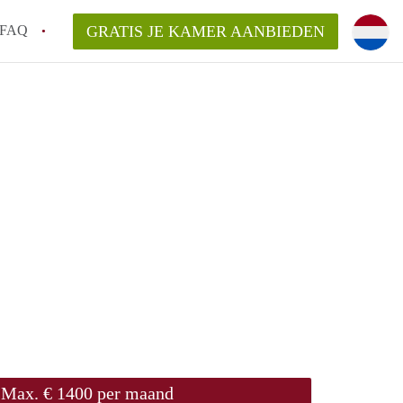
FAQ
GRATIS JE KAMER AANBIEDEN
 gemeente als ik een kamer huur in
el een kamer vind?
emiddeld in Rotterdam?
kan ik het beste wonen als student?
erdam?
Max. € 1400 per maand