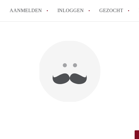
AANMELDEN
INLOGGEN
GEZOCHT
Moet ik mij inschrijven bij de
Rotterdam?
Hoe groot is de kans dat ik sn
Wat kost een studentenkamer g
In welke wijken van Rotterdam 
Hoe vind ik een kamer in Rott
Alle veelgestelde vragen