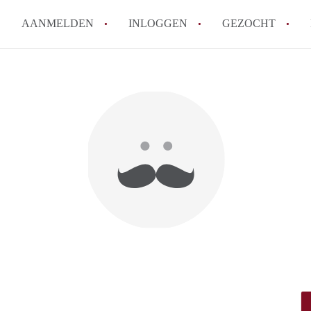
AANMELDEN
INLOGGEN
GEZOCHT
Moet ik mij inschrijven bij de
Rotterdam?
Hoe groot is de kans dat ik sn
Wat kost een studentenkamer g
In welke wijken van Rotterdam 
Hoe vind ik een kamer in Rott
Alle veelgestelde vragen