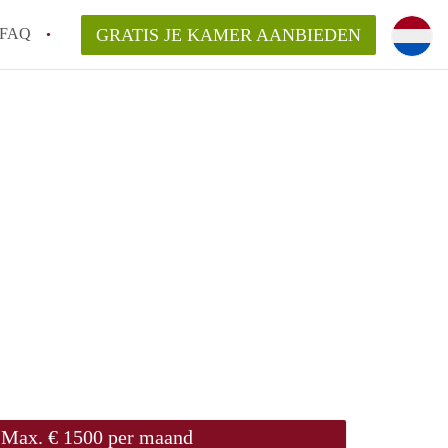
FAQ
GRATIS JE KAMER AANBIEDEN
 gemeente als ik een kamer huur in
el een kamer vind?
emiddeld in Rotterdam?
kan ik het beste wonen als student?
erdam?
Max. € 1500 per maand