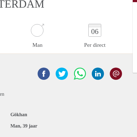
TTERDAM
06
Man
Per direct
nen
Gökhan
Man, 39 jaar