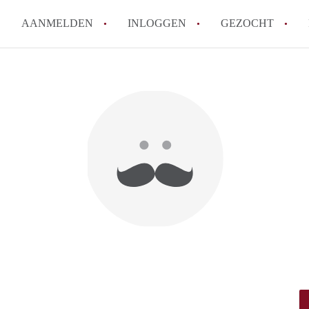
AANMELDEN
INLOGGEN
GEZOCHT
Moet ik mij inschrijven bij de
Rotterdam?
Hoe groot is de kans dat ik sn
Wat kost een studentenkamer g
In welke wijken van Rotterdam 
Hoe vind ik een kamer in Rott
Alle veelgestelde vragen