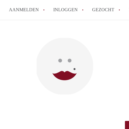
AANMELDEN
INLOGGEN
GEZOCHT
Moet ik mij inschrijven bij de
Rotterdam?
Hoe groot is de kans dat ik sn
Wat kost een studentenkamer g
In welke wijken van Rotterdam 
Hoe vind ik een kamer in Rott
Alle veelgestelde vragen