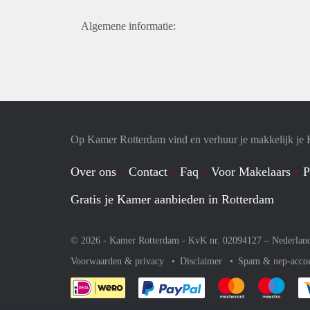
Algemene informatie:
Op Kamer Rotterdam vind en verhuur je makkelijk je
Over ons
Contact
Faq
Voor Makelaars
P
Gratis je Kamer aanbieden in Rotterdam
© 2026 - Kamer Rotterdam - KvK nr. 02094127 –
Nederlan
Voorwaarden & privacy
Disclaimer
Spam & nep-acco
Je rekent gemakkelijk af 
Je rekent gemak
Je rek