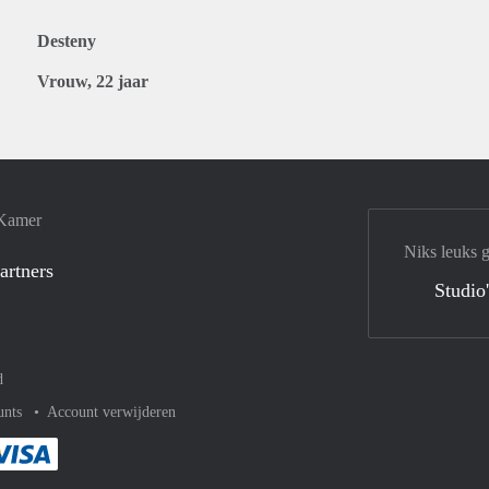
Desteny
Vrouw, 22 jaar
 Kamer
Niks leuks 
artners
Studio
d
unts
Account verwijderen
met Paypal
kelijk af met Mastercard
ent gemakkelijk af met Meastro
Je rekent gemakkelijk af met Visa