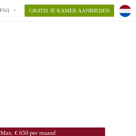
FAQ
GRATIS JE KAMER AANBIEDEN
 gemeente als ik een kamer huur in
el een kamer vind?
emiddeld in Rotterdam?
kan ik het beste wonen als student?
erdam?
Max. € 650 per maand