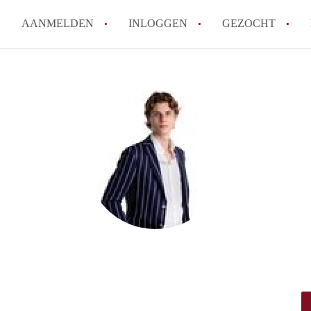
AANMELDEN
INLOGGEN
GEZOCHT
Moet ik mij inschrijven bij de
Rotterdam?
Hoe groot is de kans dat ik sn
Wat kost een studentenkamer g
In welke wijken van Rotterdam 
Hoe vind ik een kamer in Rott
Alle veelgestelde vragen