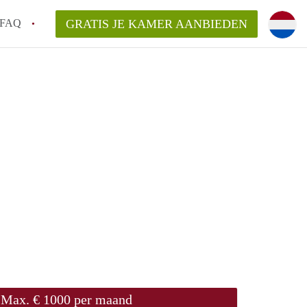
FAQ
GRATIS JE KAMER AANBIEDEN
 gemeente als ik een kamer huur in
el een kamer vind?
emiddeld in Rotterdam?
kan ik het beste wonen als student?
erdam?
Max. € 1000 per maand