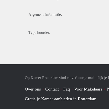
Algemene informatie:
Type huurder:
Op Kamer Rotterdam vind en verhuur je makkelijk je
Over ons
Contact
Faq
Voor Makelaars
P
Gratis je Kamer aanbieden in Rotterdam