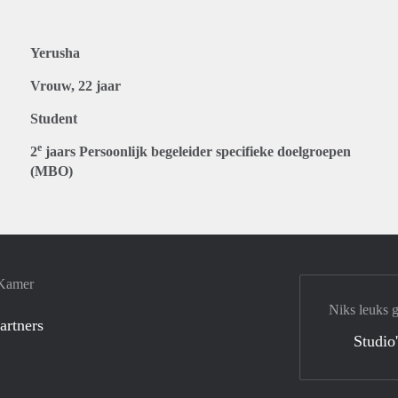
Yerusha
Vrouw, 22 jaar
Student
e
2
jaars Persoonlijk begeleider specifieke doelgroepen
(MBO)
 Kamer
Niks leuks 
artners
Studio