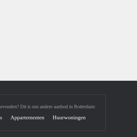
gevonden? Dit is ons andere aanbod in Rotterdam:
's
Appartementen
Huurwoningen