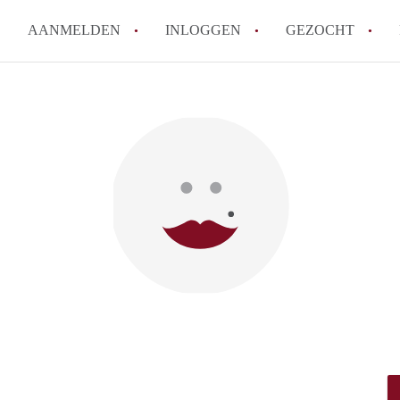
AANMELDEN
INLOGGEN
GEZOCHT
Moet ik mij inschrijven bij de
Rotterdam?
Hoe groot is de kans dat ik sn
Wat kost een studentenkamer g
In welke wijken van Rotterdam 
Hoe vind ik een kamer in Rott
Alle veelgestelde vragen