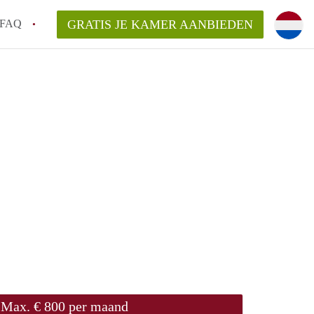
FAQ
GRATIS JE KAMER AANBIEDEN
 gemeente als ik een kamer huur in
el een kamer vind?
emiddeld in Rotterdam?
kan ik het beste wonen als student?
erdam?
Max. € 800 per maand