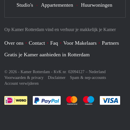
Studio's
Appartementen
Huurwoningen
Op Kamer Rotterdam vind en verhuur je makkelijk je Kamer
Over ons
Contact
Faq
Voor Makelaars
Partners
Gratis je Kamer aanbieden in Rotterdam
© 2026 - Kamer Rotterdam - KvK nr. 02094127 –
Nederland
Voorwaarden & privacy
Disclaimer
Spam & nep-accounts
Account verwijderen
Je rekent gemakkelijk af met Paypal
Je rekent gemakkelijk af met M
Je rekent gemakkelij
Je re