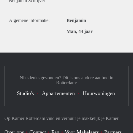
Benjamin Schrijver
Algemene informatie:
Benjamin
Man, 44 jaar
Niks leuks gevonden? Dit is ons andere aanbod in
Rotterdam:
Studio's
Appartementen
Huurwoningen
Op Kamer Rotterdam vind en verhuur je makkelijk je Kamer
Over ons
Contact
Faq
Voor Makelaars
Partners