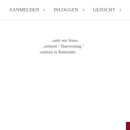
AANMELDEN
INLOGGEN
GEZOCHT
Moet ik mij inschrijven bij de
Rotterdam?
Hoe groot is de kans dat ik sn
Wat kost een studentenkamer g
In welke wijken van Rotterdam 
Hoe vind ik een kamer in Rott
Alle veelgestelde vragen