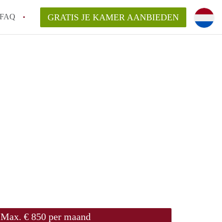
FAQ
GRATIS JE KAMER AANBIEDEN
 gemeente als ik een kamer huur in
el een kamer vind?
emiddeld in Rotterdam?
kan ik het beste wonen als student?
erdam?
Max. € 850 per maand