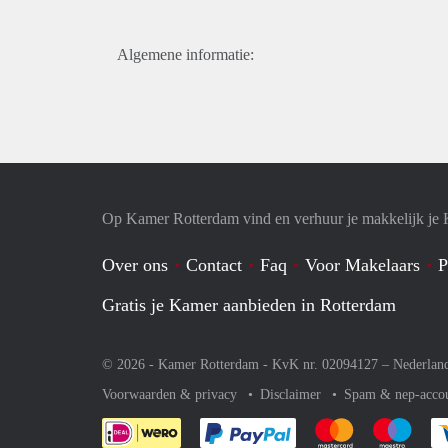
Algemene informatie:
Op Kamer Rotterdam vind en verhuur je makkelijk je
Over ons
Contact
Faq
Voor Makelaars
P
Gratis je Kamer aanbieden in Rotterdam
© 2026 - Kamer Rotterdam - KvK nr. 02094127 –
Nederlan
Voorwaarden & privacy
Disclaimer
Spam & nep-acco
Je rekent gemakkelijk af 
Je rekent gemak
Je rek