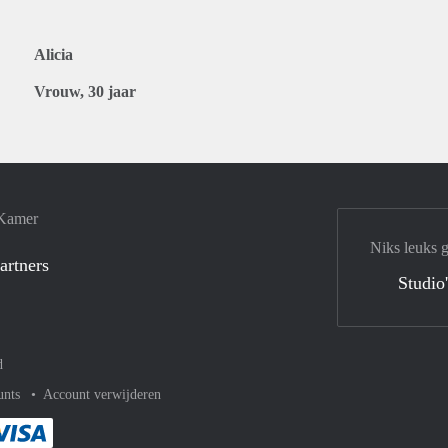
Alicia
Vrouw, 30 jaar
 Kamer
Niks leuks 
artners
Studio
d
unts
Account verwijderen
met Paypal
kelijk af met Mastercard
ent gemakkelijk af met Meastro
Je rekent gemakkelijk af met Visa