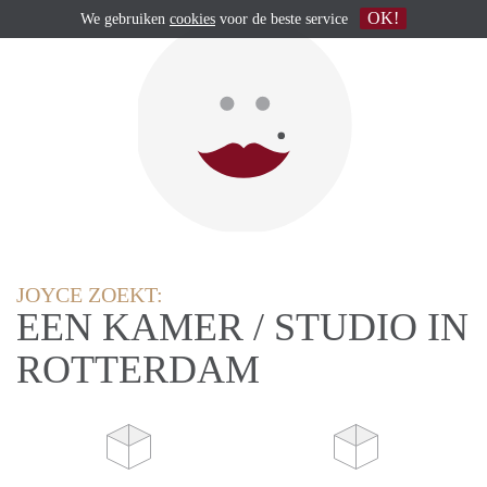
OK!
We gebruiken
cookies
voor de beste service
JOYCE ZOEKT:
EEN KAMER / STUDIO IN
ROTTERDAM