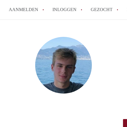
AANMELDEN
INLOGGEN
GEZOCHT
Moet ik mij inschrijven bij de
Rotterdam?
Hoe groot is de kans dat ik sn
Wat kost een studentenkamer g
In welke wijken van Rotterdam 
Hoe vind ik een kamer in Rott
Alle veelgestelde vragen