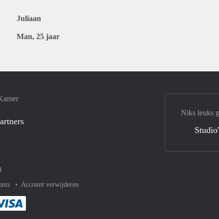
Juliaan
Man, 25 jaar
 Kamer
Niks leuks 
artners
Studio
d
unts
Account verwijderen
met Paypal
kelijk af met Mastercard
ent gemakkelijk af met Meastro
Je rekent gemakkelijk af met Visa