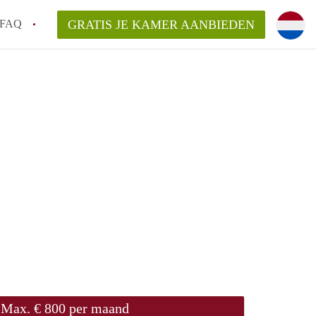
FAQ
GRATIS JE KAMER AANBIEDEN
 gemeente als ik een kamer huur in
el een kamer vind?
emiddeld in Rotterdam?
kan ik het beste wonen als student?
erdam?
Max. € 800 per maand