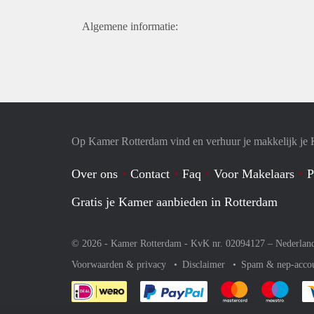
Algemene informatie:
Op Kamer Rotterdam vind en verhuur je makkelijk je
Over ons
Contact
Faq
Voor Makelaars
P
Gratis je Kamer aanbieden in Rotterdam
© 2026 - Kamer Rotterdam - KvK nr. 02094127 –
Nederlan
Voorwaarden & privacy
Disclaimer
Spam & nep-acco
Je rekent gemakkelijk af 
Je rekent gemak
Je rek