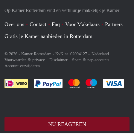
Op Kamer Rotterdam vind en verhuur je makkelijk je Kamer
Over ons
Contact
Faq
Voor Makelaars
Partners
Gratis je Kamer aanbieden in Rotterdam
© 2026 - Kamer Rotterdam - KvK nr. 02094127 –
Nederland
Voorwaarden & privacy
Disclaimer
Spam & nep-accounts
Account verwijderen
Je rekent gemakkelijk af met Paypal
Je rekent gemakkelijk af met M
Je rekent gemakkelij
Je re
NU REAGEREN