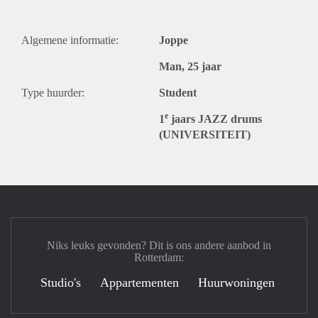
Algemene informatie:
Joppe
Man, 25 jaar
Type huurder:
Student
e
1
jaars JAZZ drums
(UNIVERSITEIT)
Niks leuks gevonden? Dit is ons andere aanbod in
Rotterdam:
Studio's
Appartementen
Huurwoningen