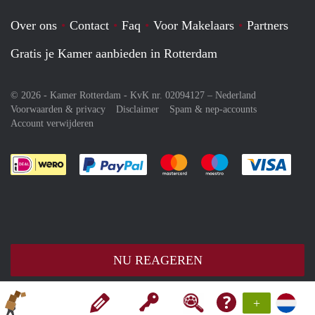
Over ons
Contact
Faq
Voor Makelaars
Partners
Gratis je Kamer aanbieden in Rotterdam
© 2026 - Kamer Rotterdam - KvK nr. 02094127 –
Nederland
Voorwaarden & privacy
Disclaimer
Spam & nep-accounts
Account verwijderen
Je rekent gemakkelijk af met Paypal
Je rekent gemakkelijk af met M
Je rekent gemakkelij
Je re
NU REAGEREN
+