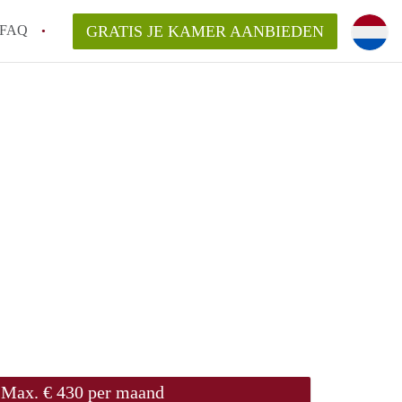
FAQ
GRATIS JE KAMER AANBIEDEN
 gemeente als ik een kamer huur in
el een kamer vind?
emiddeld in Rotterdam?
kan ik het beste wonen als student?
erdam?
Max. € 430 per maand