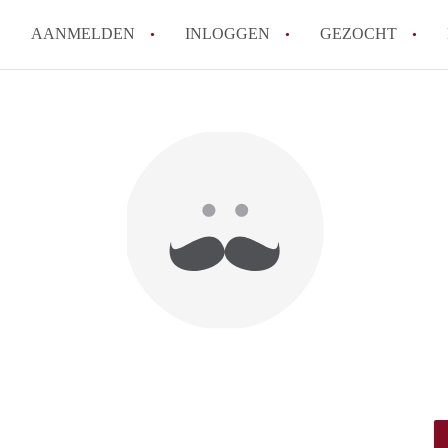
AANMELDEN
INLOGGEN
GEZOCHT
Moet ik mij inschrijven bij de
Rotterdam?
Hoe groot is de kans dat ik sn
Wat kost een studentenkamer g
In welke wijken van Rotterdam 
Hoe vind ik een kamer in Rott
Alle veelgestelde vragen