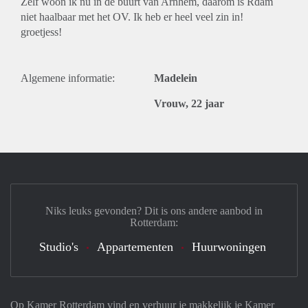
Zelf woon ik nu in de buurt van Arnhem, daarom is Rdam
niet haalbaar met het OV. Ik heb er heel veel zin in!
groetjess!
Algemene informatie:
Madelein
Vrouw, 22 jaar
Niks leuks gevonden? Dit is ons andere aanbod in
Rotterdam:
Studio's
Appartementen
Huurwoningen
Op Kamer Rotterdam vind en verhuur je makkelijk je Kamer