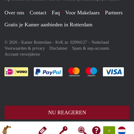
Over ons
Contact
Faq
Voor Makelaars
Partners
Gratis je Kamer aanbieden in Rotterdam
© 2026 - Kamer Rotterdam - KvK nr. 02094127 –
Nederland
Voorwaarden & privacy
Disclaimer
Spam & nep-accounts
Account verwijderen
Je rekent gemakkelijk af met Paypal
Je rekent gemakkelijk af met M
Je rekent gemakkelij
Je re
NU REAGEREN
+