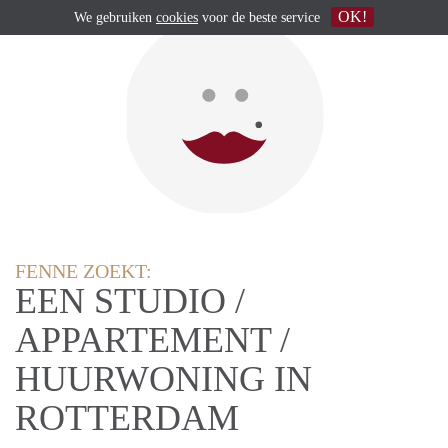
OK!
We gebruiken
cookies
voor de beste service
FENNE ZOEKT:
EEN STUDIO /
APPARTEMENT /
HUURWONING IN
ROTTERDAM