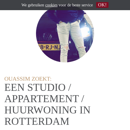
OK!
We gebruiken
cookies
voor de beste service
OUASSIM ZOEKT:
EEN STUDIO /
APPARTEMENT /
HUURWONING IN
ROTTERDAM