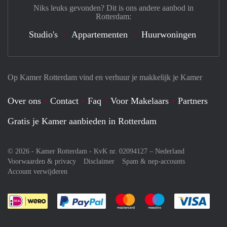
Niks leuks gevonden? Dit is ons andere aanbod in
Rotterdam:
Studio's
Appartementen
Huurwoningen
Op Kamer Rotterdam vind en verhuur je makkelijk je Kamer
Over ons
Contact
Faq
Voor Makelaars
Partners
Gratis je Kamer aanbieden in Rotterdam
© 2026 - Kamer Rotterdam - KvK nr. 02094127 –
Nederland
Voorwaarden & privacy
Disclaimer
Spam & nep-accounts
Account verwijderen
Je rekent gemakkelijk af met Paypal
Je rekent gemakkelijk af met M
Je rekent gemakkelij
Je re