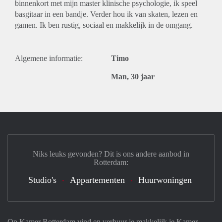
binnenkort met mijn master klinische psychologie, ik speel
basgitaar in een bandje. Verder hou ik van skaten, lezen en
gamen. Ik ben rustig, sociaal en makkelijk in de omgang.
Algemene informatie:
Timo
Man, 30 jaar
Niks leuks gevonden? Dit is ons andere aanbod in
Rotterdam:
Studio's
Appartementen
Huurwoningen
Op Kamer Rotterdam vind en verhuur je makkelijk je Kamer