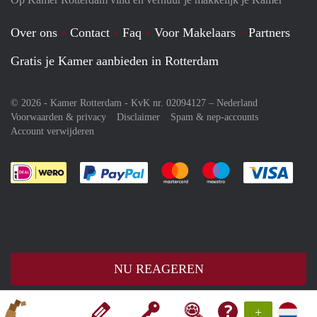
Over ons
Contact
Faq
Voor Makelaars
Partners
Gratis je Kamer aanbieden in Rotterdam
© 2026 - Kamer Rotterdam - KvK nr. 02094127 –
Nederland
Voorwaarden & privacy
Disclaimer
Spam & nep-accounts
Account verwijderen
Je rekent gemakkelijk af met Paypal
Je rekent gemakkelijk af met M
Je rekent gemakkelij
Je re
NU REAGEREN
+