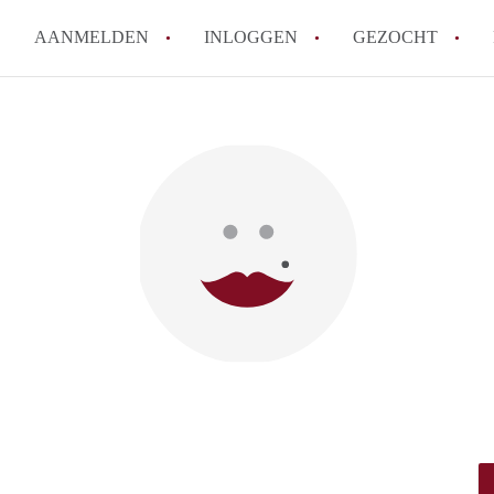
AANMELDEN
INLOGGEN
GEZOCHT
Moet ik mij inschrijven bij de
Rotterdam?
Hoe groot is de kans dat ik sn
Wat kost een studentenkamer g
In welke wijken van Rotterdam 
Hoe vind ik een kamer in Rott
Alle veelgestelde vragen