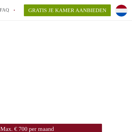
FAQ
GRATIS JE KAMER AANBIEDEN
 gemeente als ik een kamer huur in
el een kamer vind?
emiddeld in Rotterdam?
kan ik het beste wonen als student?
erdam?
Max. € 700 per maand