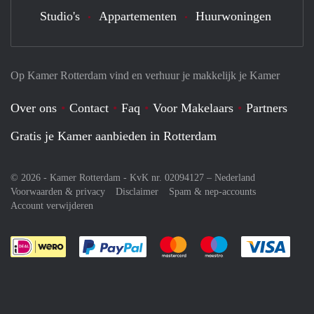
Studio's
Appartementen
Huurwoningen
Op Kamer Rotterdam vind en verhuur je makkelijk je Kamer
Over ons
Contact
Faq
Voor Makelaars
Partners
Gratis je Kamer aanbieden in Rotterdam
© 2026 - Kamer Rotterdam - KvK nr. 02094127 –
Nederland
Voorwaarden & privacy
Disclaimer
Spam & nep-accounts
Account verwijderen
Je rekent gemakkelijk af met Paypal
Je rekent gemakkelijk af met M
Je rekent gemakkelij
Je re