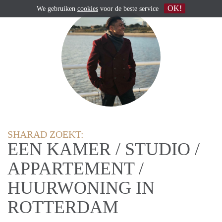
OK!
We gebruiken
cookies
voor de beste service
SHARAD ZOEKT:
EEN KAMER / STUDIO /
APPARTEMENT /
HUURWONING IN
ROTTERDAM