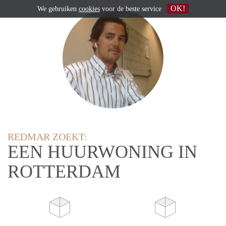
OK!
We gebruiken
cookies
voor de beste service
REDMAR ZOEKT:
EEN HUURWONING IN
ROTTERDAM