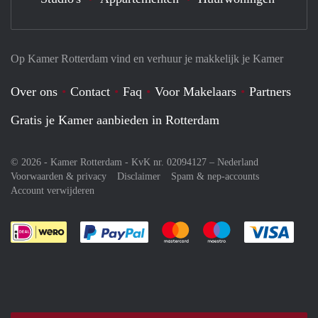
Op Kamer Rotterdam vind en verhuur je makkelijk je Kamer
Over ons
Contact
Faq
Voor Makelaars
Partners
Gratis je Kamer aanbieden in Rotterdam
© 2026 - Kamer Rotterdam - KvK nr. 02094127 –
Nederland
Voorwaarden & privacy
Disclaimer
Spam & nep-accounts
Account verwijderen
Je rekent gemakkelijk af met Paypal
Je rekent gemakkelijk af met M
Je rekent gemakkelij
Je re