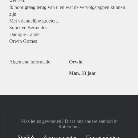
wensen.
Ik hoor graag terug van u en wat de vervolgstappen kunnen
zijn.
Met vriendelijoe groeten,
Sunciree Bermudes
Danique Lande
Orwin Gomes
Algemene informatie:
Orwin
Man, 33 jaar
Niks leuks gevonden? Dit is ons andere aanbod in
Rotterdam:
Studio's
Appartementen
Huurwoningen