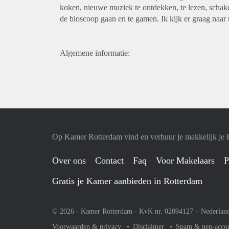
koken, nieuwe muziek te ontdekken, te lezen, schake
de bioscoop gaan en te gamen. Ik kijk er graag naar
Algemene informatie:
Op Kamer Rotterdam vind en verhuur je makkelijk je
Over ons
Contact
Faq
Voor Makelaars
P
Gratis je Kamer aanbieden in Rotterdam
© 2026 - Kamer Rotterdam - KvK nr. 02094127 –
Nederlan
Voorwaarden & privacy
Disclaimer
Spam & nep-acco