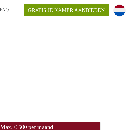
FAQ
GRATIS JE KAMER AANBIEDEN
 gemeente als ik een kamer huur in
el een kamer vind?
emiddeld in Rotterdam?
kan ik het beste wonen als student?
erdam?
Max. € 500 per maand