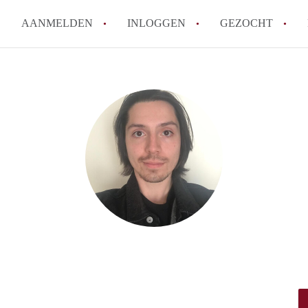
AANMELDEN
INLOGGEN
GEZOCHT
Moet ik mij inschrijven bij de
Rotterdam?
Hoe groot is de kans dat ik sn
Wat kost een studentenkamer g
In welke wijken van Rotterdam 
Hoe vind ik een kamer in Rott
Alle veelgestelde vragen