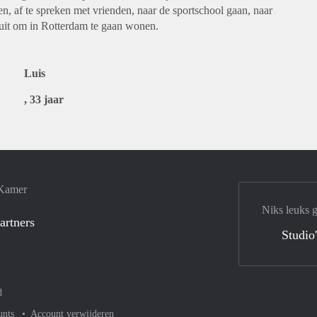
n, af te spreken met vrienden, naar de sportschool gaan, naar
 uit om in Rotterdam te gaan wonen.
Luis
, 33 jaar
 Kamer
Niks leuks 
artners
Studio
d
unts
Account verwijderen