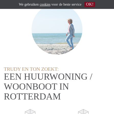
OK!
We gebruiken
cookies
voor de beste service
TRUDY EN TON ZOEKT:
EEN HUURWONING /
WOONBOOT IN
ROTTERDAM