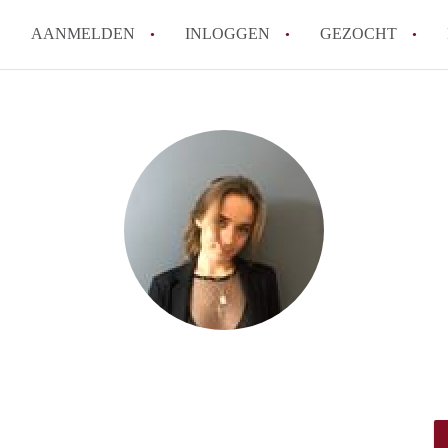
AANMELDEN
INLOGGEN
GEZOCHT
Moet ik mij inschrijven bij de
Rotterdam?
Hoe groot is de kans dat ik sn
Wat kost een studentenkamer g
In welke wijken van Rotterdam 
Hoe vind ik een kamer in Rott
Alle veelgestelde vragen