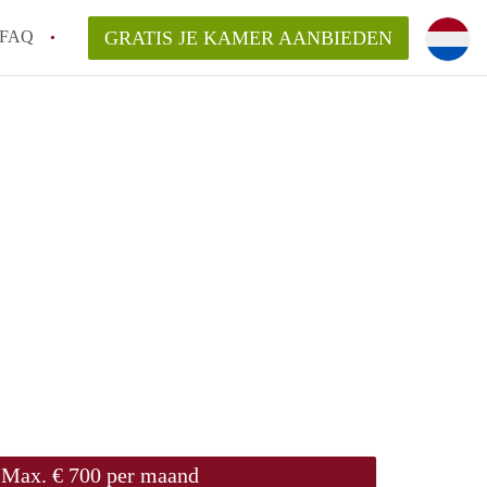
FAQ
GRATIS JE KAMER AANBIEDEN
 gemeente als ik een kamer huur in
el een kamer vind?
emiddeld in Rotterdam?
kan ik het beste wonen als student?
erdam?
Max. € 700 per maand