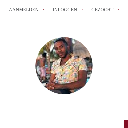
AANMELDEN
INLOGGEN
GEZOCHT
Moet ik mij inschrijven bij de
Rotterdam?
Hoe groot is de kans dat ik sn
Wat kost een studentenkamer g
In welke wijken van Rotterdam 
Hoe vind ik een kamer in Rott
Alle veelgestelde vragen