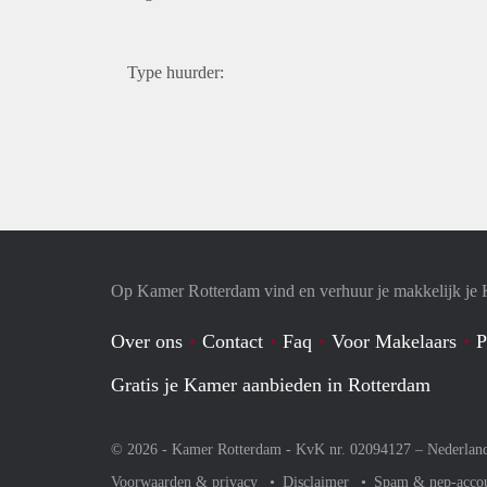
Type huurder:
Op Kamer Rotterdam vind en verhuur je makkelijk je
Over ons
Contact
Faq
Voor Makelaars
P
Gratis je Kamer aanbieden in Rotterdam
© 2026 - Kamer Rotterdam - KvK nr. 02094127 –
Nederlan
Voorwaarden & privacy
Disclaimer
Spam & nep-acco