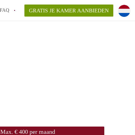
FAQ
GRATIS JE KAMER AANBIEDEN
 gemeente als ik een kamer huur in
el een kamer vind?
emiddeld in Rotterdam?
kan ik het beste wonen als student?
erdam?
Max. € 400 per maand