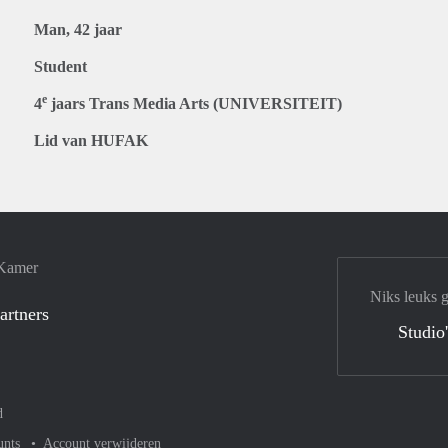
Man, 42 jaar
Student
e
4
jaars Trans Media Arts (UNIVERSITEIT)
Lid van HUFAK
 Kamer
Niks leuks 
artners
Studio
d
unts
Account verwijderen