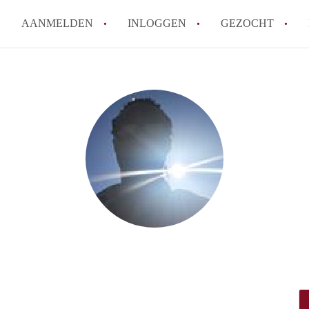
AANMELDEN
INLOGGEN
GEZOCHT
Moet ik mij inschrijven bij de
Rotterdam?
Hoe groot is de kans dat ik sn
Wat kost een studentenkamer g
In welke wijken van Rotterdam 
Hoe vind ik een kamer in Rott
Alle veelgestelde vragen