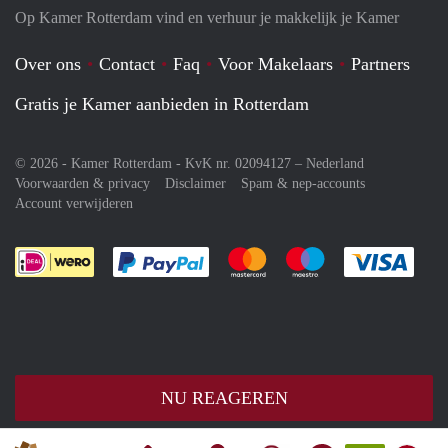
Op Kamer Rotterdam vind en verhuur je makkelijk je Kamer
Over ons
Contact
Faq
Voor Makelaars
Partners
Gratis je Kamer aanbieden in Rotterdam
© 2026 - Kamer Rotterdam - KvK nr. 02094127 –
Nederland
Voorwaarden & privacy
Disclaimer
Spam & nep-accounts
Account verwijderen
Je rekent gemakkelijk af met Paypal
Je rekent gemakkelijk af met M
Je rekent gemakkelij
Je re
NU REAGEREN