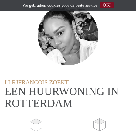
OK!
We gebruiken
cookies
voor de beste service
LI RJFRANCOIS ZOEKT:
EEN HUURWONING IN
ROTTERDAM