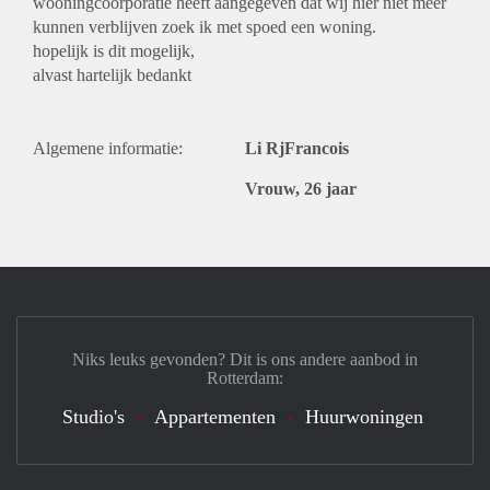
wooningcoorporatie heeft aangegeven dat wij hier niet meer
kunnen verblijven zoek ik met spoed een woning.
hopelijk is dit mogelijk,
alvast hartelijk bedankt
Algemene informatie:
Li RjFrancois
Vrouw, 26 jaar
Niks leuks gevonden? Dit is ons andere aanbod in
Rotterdam:
Studio's
Appartementen
Huurwoningen