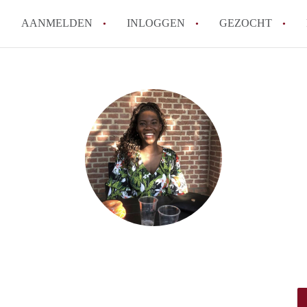
AANMELDEN
INLOGGEN
GEZOCHT
Moet ik mij inschrijven bij de
Rotterdam?
Hoe groot is de kans dat ik sn
Wat kost een studentenkamer g
In welke wijken van Rotterdam 
Hoe vind ik een kamer in Rott
Alle veelgestelde vragen