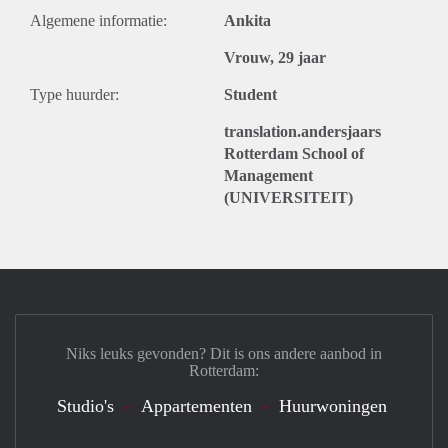
Algemene informatie:
Ankita
Vrouw, 29 jaar
Type huurder:
Student
translation.andersjaars
Rotterdam School of
Management
(UNIVERSITEIT)
Niks leuks gevonden? Dit is ons andere aanbod in
Rotterdam:
Studio's
Appartementen
Huurwoningen