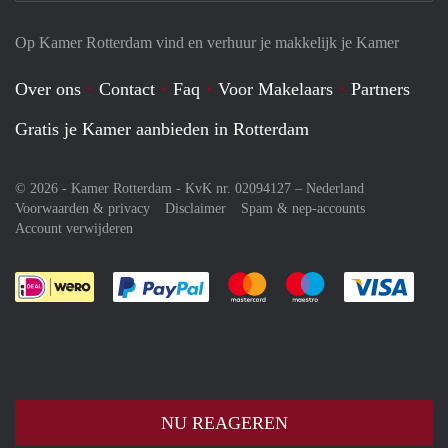
Op Kamer Rotterdam vind en verhuur je makkelijk je Kamer
Over ons
Contact
Faq
Voor Makelaars
Partners
Gratis je Kamer aanbieden in Rotterdam
© 2026 - Kamer Rotterdam - KvK nr. 02094127 –
Nederland
Voorwaarden & privacy
Disclaimer
Spam & nep-accounts
Account verwijderen
Je rekent gemakkelijk af met Paypal
Je rekent gemakkelijk af met M
Je rekent gemakkelij
Je re
NU REAGEREN